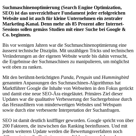
Suchmaschinenoptimierung (Search Engine Optimization,
SEO) ist das unverzichtbare Fundament jeder erfolgreichen
Website und ist auch für kleine Unternehmen ein zentraler
Marketing-Kanal. Denn mehr als 85 Prozent aller Internet-
Sessions sollen gemäss Studien mit einer Suche bei Google &
Co. beginnen.
Bis vor wenigen Jahren war die Suchmaschinenoptimierung eine
äusserst technische Disziplin. Mit unzähligen Tricks und technischen
Veränderungen an der eigenen Website wurde bis dahin versucht,
die Ergebnisse der Suchmaschinen zu manipulieren, um möglichst
weit oben zu ranken.
Mit den berühmt-berüchtigten
Panda
,
Penguin
und
Hummingbird
genannten Anpassungen des Suchmaschinen-Algorithmus hat
Marktführer Google die Inhalte von Webseiten in den Fokus gerückt
und damit eine neue SEO-Ära eingeläutet. Primäres Ziel dieser
Updates war die qualitative Verbesserung der Suchergebnisse durch
das Herausfiltern von minderwertigen Websites und Webspam
sowie durch eine verbesserte Interpretation der Suchanfragen.
SEO ist damit deutlich kniffliger geworden. Google spricht von über
200 Faktoren, die inzwischen das Ranking beeinflussen. Und mit
jedem weiteren Update werden die Bewertungsverfahren noch